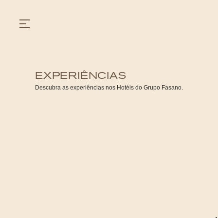
EXPERIÊNCIAS
GASTRONOMIA
Descubra as experiências nos Hotéis do Grupo Fasano.
HOTÉIS
EXPERIÊNCIAS
EVENTOS
VILLAS
SHOP | SELEZIONE
DESCUBRA
WHAT'S COOKING
CORRIERE
HISTÓRIA
SUSTENTABILIDADE
CONTATO