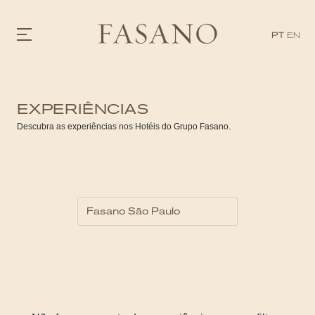
PT
EN
GASTRONOMIA
EXPERIÊNCIAS
HOTÉIS
EXPERIÊNCIAS
Descubra as experiências nos Hotéis do Grupo Fasano.
EVENTOS
VILLAS
SHOP | SELEZIONE
DESCUBRA
WHAT'S COOKING
CORRIERE
HISTÓRIA
SUSTENTABILIDADE
CONTATO