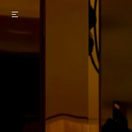
GASTRONOMIA
HOTÉIS
EXPERIÊNCIAS
EVENTOS
VILLAS
SHOP | SELEZIONE
DESCUBRA
WHAT'S COOKING
CORRIERE
HISTÓRIA
SUSTENTABILIDADE
CONTATO