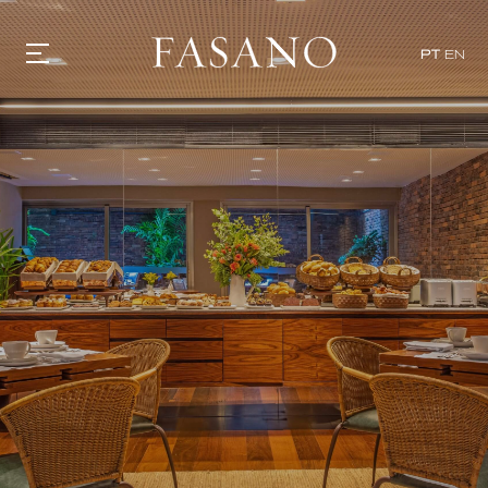
PT
EN
GASTRONOMIA
HOTÉIS
EXPERIÊNCIAS
EVENTOS
VILLAS
SHOP | SELEZIONE
DESCUBRA
WHAT'S COOKING
CORRIERE
HISTÓRIA
SUSTENTABILIDADE
CONTATO