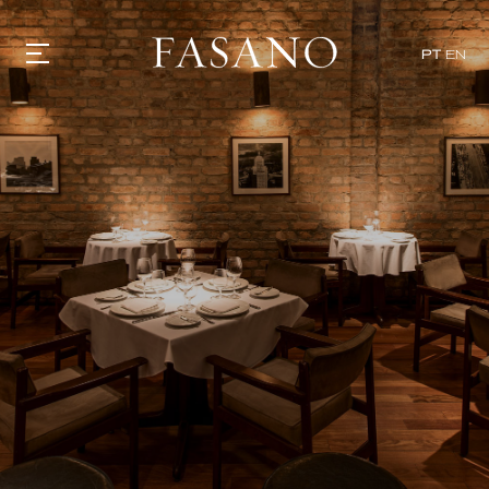
x
PT
EN
GASTRONOMIA
HOTÉIS
EXPERIÊNCIAS
EVENTOS
VILLAS
SHOP | SELEZIONE
DESCUBRA
WHAT'S COOKING
CORRIERE
HISTÓRIA
SUSTENTABILIDADE
CONTATO