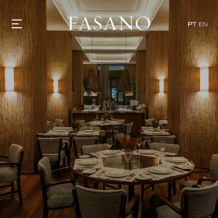
x
PT
EN
GASTRONOMIA
HOTÉIS
EXPERIÊNCIAS
EVENTOS
VILLAS
SHOP | SELEZIONE
DESCUBRA
WHAT'S COOKING
CORRIERE
HISTÓRIA
SUSTENTABILIDADE
CONTATO