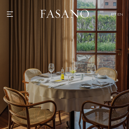
x
PT
EN
GASTRONOMIA
HOTÉIS
EXPERIÊNCIAS
EVENTOS
VILLAS
SHOP | SELEZIONE
DESCUBRA
WHAT'S COOKING
CORRIERE
HISTÓRIA
SUSTENTABILIDADE
CONTATO