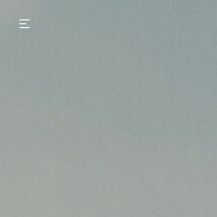
GASTRONOMIA
HOTÉIS
EXPERIÊNCIAS
EVENTOS
VILLAS
SHOP | SELEZIONE
DESCUBRA
WHAT'S COOKING
CORRIERE
HISTÓRIA
SUSTENTABILIDADE
CONTATO