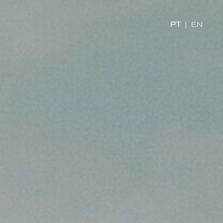
PT
|
EN