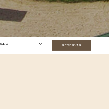
1
 ANOS OU MAIS)
-
+
DULTO
RESERVAR
0
TÉ 13 ANOS)
-
+