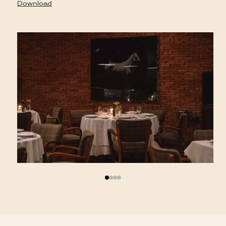
D
Download