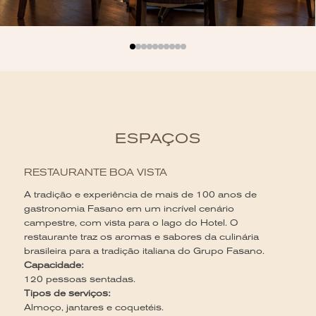
ESPAÇOS
L
RESTAURANTE BOA VISTA
Co
A tradição e experiência de mais de 100 anos de
pe
gastronomia Fasano em um incrível cenário
co
campestre, com vista para o lago do Hotel. O
re
restaurante traz os aromas e sabores da culinária
C
brasileira para a tradição italiana do Grupo Fasano.
40
Capacidade:
Ti
120 pessoas sentadas.
Al
Tipos de serviços:
im
Almoço, jantares e coquetéis.