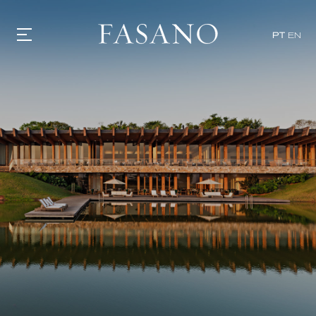
PT
EN
GASTRONOMIA
HOTÉIS
EXPERIÊNCIAS
EVENTOS
VILLAS
SHOP | SELEZIONE
DESCUBRA
WHAT'S COOKING
CORRIERE
HISTÓRIA
SUSTENTABILIDADE
CONTATO