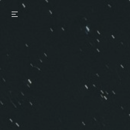
GASTRONOMIA
HOTÉIS
EXPERIÊNCIAS
EVENTOS
VILLAS
SHOP | SELEZIONE
DESCUBRA
WHAT'S COOKING
CORRIERE
HISTÓRIA
SUSTENTABILIDADE
CONTATO