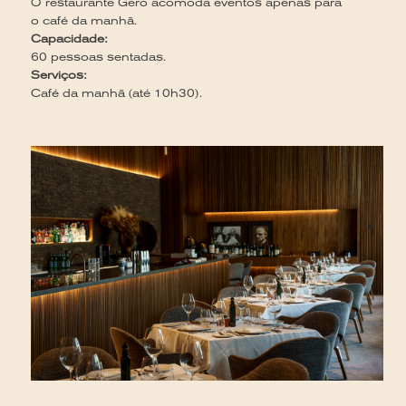
co
O restaurante Gero acomoda eventos apenas para
ad
o café da manhã.
r
Capacidade:
re
60 pessoas sentadas.
C
Serviços:
At
Café da manhã (até 10h30).
Se
Ca