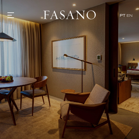
PT
EN
GASTRONOMIA
HOTÉIS
EXPERIÊNCIAS
EVENTOS
VILLAS
SHOP | SELEZIONE
DESCUBRA
WHAT'S COOKING
CORRIERE
HISTÓRIA
SUSTENTABILIDADE
CONTATO