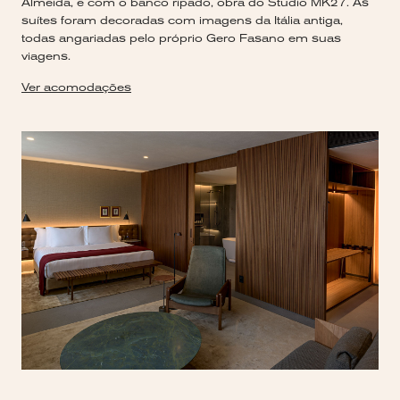
Almeida, e com o banco ripado, obra do Studio MK27. As
suítes foram decoradas com imagens da Itália antiga,
todas angariadas pelo próprio Gero Fasano em suas
viagens.
Ver acomodações