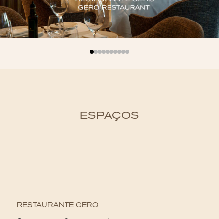
ESPAÇOS
R
A 
RESTAURANTE GERO
pa