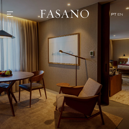
PT
EN
GASTRONOMIA
HOTÉIS
EXPERIÊNCIAS
EVENTOS
VILLAS
SHOP | SELEZIONE
DESCUBRA
WHAT'S COOKING
CORRIERE
HISTÓRIA
SUSTENTABILIDADE
CONTATO