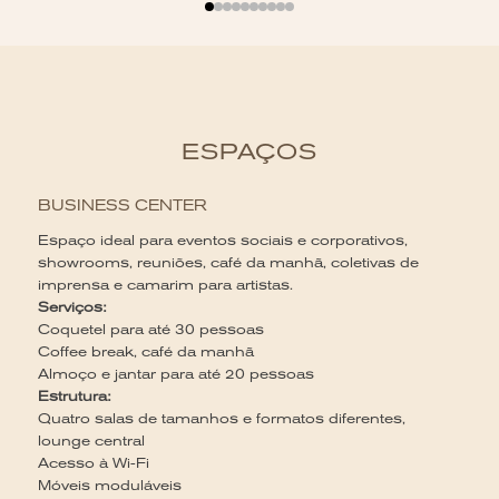
ESPAÇOS
BUSINESS CENTER
Espaço ideal para eventos sociais e corporativos,
B
showrooms, reuniões, café da manhã, coletivas de
imprensa e camarim para artistas.
C
Serviços:
6
Coquetel para até 30 pessoas
co
Coffee break, café da manhã
Se
Almoço e jantar para até 20 pessoas
Ca
Estrutura:
Es
Quatro salas de tamanhos e formatos diferentes,
Il
lounge central
ao
Acesso à Wi-Fi
Móveis moduláveis