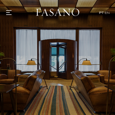
PT
EN
GASTRONOMIA
HOTÉIS
EXPERIÊNCIAS
EVENTOS
VILLAS
SHOP | SELEZIONE
DESCUBRA
WHAT'S COOKING
CORRIERE
HISTÓRIA
SUSTENTABILIDADE
CONTATO