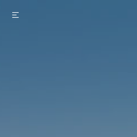
GASTRONOMIA
HOTÉIS
EXPERIÊNCIAS
EVENTOS
VILLAS
SHOP | SELEZIONE
DESCUBRA
WHAT'S COOKING
CORRIERE
HISTÓRIA
SUSTENTABILIDADE
CONTATO