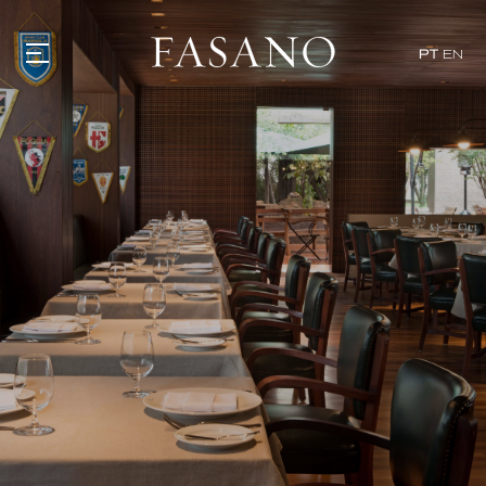
x
PT
EN
GASTRONOMIA
HOTÉIS
EXPERIÊNCIAS
EVENTOS
VILLAS
SHOP | SELEZIONE
DESCUBRA
WHAT'S COOKING
CORRIERE
HISTÓRIA
SUSTENTABILIDADE
CONTATO