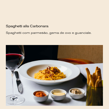
Spa
Bi
Spaghetti alla Carbonara
Spa
Spaghetti com parmesão, gema de ovo e guanciale.
cere