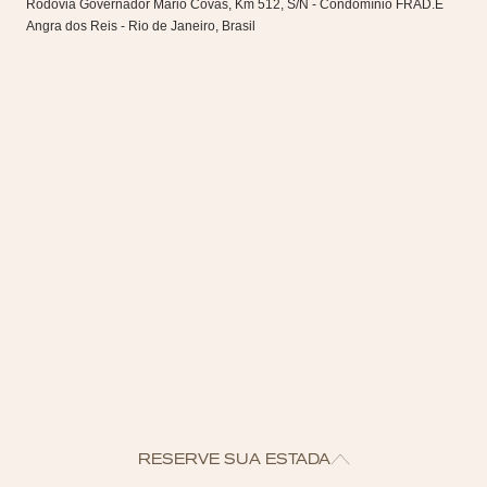
Rodovia Governador Mario Covas, Km 512, S/N - Condomínio FRAD.E
Angra dos Reis - Rio de Janeiro, Brasil
RESERVE SUA ESTADA