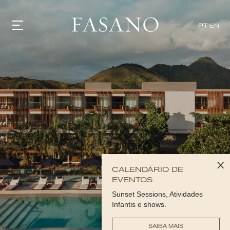
PT
EN
GASTRONOMIA
HOTÉIS
EXPERIÊNCIAS
EVENTOS
VILLAS
SHOP | SELEZIONE
DESCUBRA
WHAT'S COOKING
CORRIERE
x
HISTÓRIA
CALENDÁRIO DE
SUSTENTABILIDADE
EVENTOS
CONTATO
Sunset Sessions, Atividades
Infantis e shows.
SAIBA MAIS