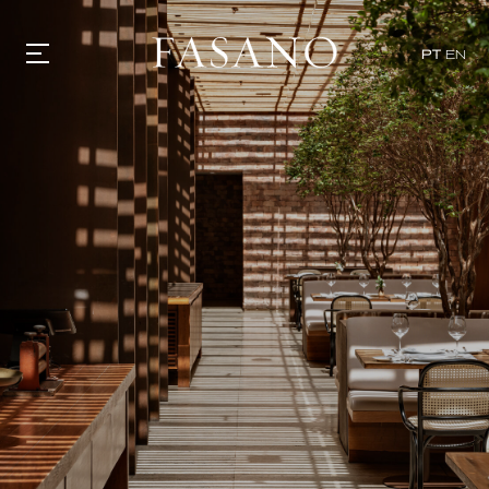
x
PT
EN
GASTRONOMIA
HOTÉIS
EXPERIÊNCIAS
EVENTOS
VILLAS
SHOP | SELEZIONE
DESCUBRA
WHAT'S COOKING
CORRIERE
HISTÓRIA
SUSTENTABILIDADE
CONTATO