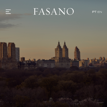
PT
EN
GASTRONOMIA
HOTÉIS
EXPERIÊNCIAS
EVENTOS
VILLAS
SHOP | SELEZIONE
DESCUBRA
WHAT'S COOKING
CORRIERE
HISTÓRIA
SUSTENTABILIDADE
CONTATO