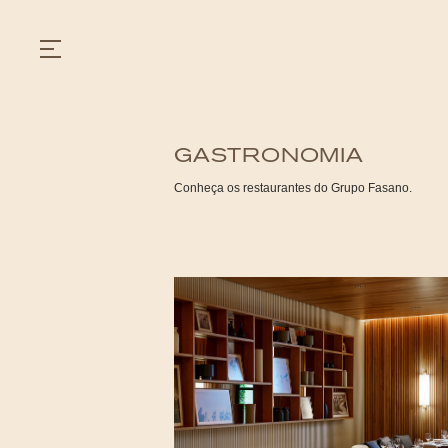
GASTRONOMIA
GASTRONOMIA
Conheça os restaurantes do Grupo Fasano.
HOTÉIS
EXPERIÊNCIAS
EVENTOS
VILLAS
SHOP | SELEZIONE
DESCUBRA
WHAT'S COOKING
CORRIERE
HISTÓRIA
SUSTENTABILIDADE
CONTATO