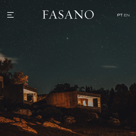
PT
EN
GASTRONOMIA
HOTÉIS
EXPERIÊNCIAS
EVENTOS
VILLAS
SHOP | SELEZIONE
DESCUBRA
WHAT'S COOKING
CORRIERE
HISTÓRIA
SUSTENTABILIDADE
CONTATO