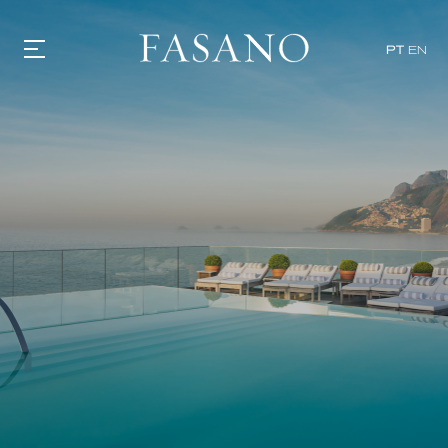
PT
EN
GASTRONOMIA
HOTÉIS
EXPERIÊNCIAS
EVENTOS
VILLAS
SHOP | SELEZIONE
DESCUBRA
WHAT'S COOKING
CORRIERE
HISTÓRIA
SUSTENTABILIDADE
CONTATO