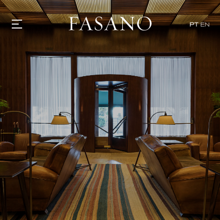
PT
EN
GASTRONOMIA
HOTÉIS
EXPERIÊNCIAS
EVENTOS
VILLAS
SHOP | SELEZIONE
DESCUBRA
WHAT'S COOKING
CORRIERE
HISTÓRIA
SUSTENTABILIDADE
CONTATO