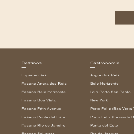
Destinos
Gastronomía
Experiencias
Angra dos Reis
Fasano Angra dos Reis
Belo Horizonte
Fasano Belo Horizonte
Loiri Porto San Paolo
Fasano Boa Vista
New York
Fasano Fifth Avenue
Porto Feliz (Boa Vista 
Fasano Punta del Este
Porto Feliz (Fazenda B
Fasano Rio de Janeiro
Punta del Este
Fasano Salvador
Rio de Janeiro