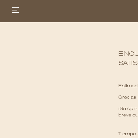
ENCU
GASTRONOMIA
HOTÉIS
SATI
EXPERIENCIAS
EVENTOS
VILLAS
Estimado
TIENDA | SELEZIONE
DESCUBRIR
Gracias 
WHAT'S COOKING
CORRIERE
¡Su opin
HISTORIA
breve cu
SOSTENIBILIDAD
CONTACTO
Tiempo 