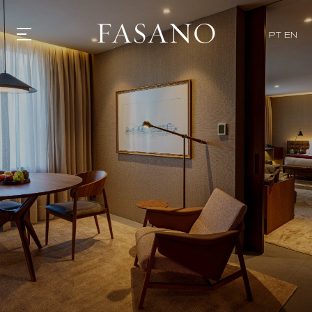
PT
EN
GASTRONOMIA
HOTÉIS
EXPERIENCIAS
EVENTOS
VILLAS
TIENDA | SELEZIONE
DESCUBRIR
WHAT'S COOKING
CORRIERE
HISTORIA
SOSTENIBILIDAD
CONTACTO