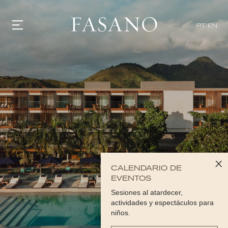
PT
EN
GASTRONOMIA
HOTÉIS
EXPERIENCIAS
EVENTOS
VILLAS
TIENDA | SELEZIONE
DESCUBRIR
WHAT'S COOKING
CORRIERE
x
HISTORIA
CALENDARIO DE
SOSTENIBILIDAD
EVENTOS
CONTACTO
Sesiones al atardecer,
actividades y espectáculos para
niños.