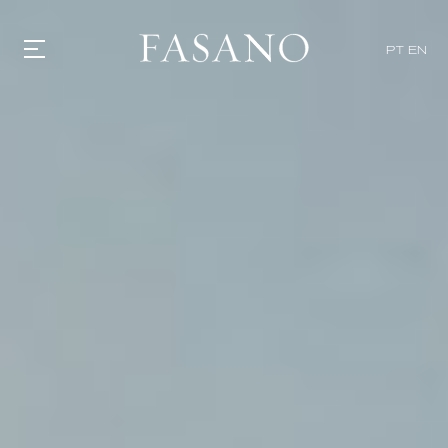
PT
EN
GASTRONOMIA
HOTÉIS
EXPERIENCIAS
EVENTOS
VILLAS
TIENDA | SELEZIONE
DESCUBRIR
WHAT'S COOKING
CORRIERE
HISTORIA
SOSTENIBILIDAD
CONTACTO