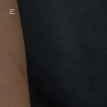
GASTRONOMIA
HOTÉIS
EXPERIENCIAS
EVENTOS
VILLAS
TIENDA | SELEZIONE
DESCUBRIR
WHAT'S COOKING
CORRIERE
HISTORIA
SOSTENIBILIDAD
CONTACTO