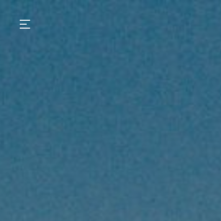
GASTRONOMIA
HOTÉIS
EXPERIENCIAS
EVENTOS
VILLAS
TIENDA | SELEZIONE
DESCUBRIR
WHAT'S COOKING
CORRIERE
HISTORIA
SOSTENIBILIDAD
CONTACTO