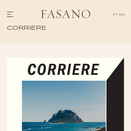
PT
EN
CORRIERE
GASTRONOMIA
HOTÉIS
EXPERIENCIAS
EVENTOS
VILLAS
TIENDA | SELEZIONE
DESCUBRIR
WHAT'S COOKING
CORRIERE
HISTORIA
SOSTENIBILIDAD
CONTACTO