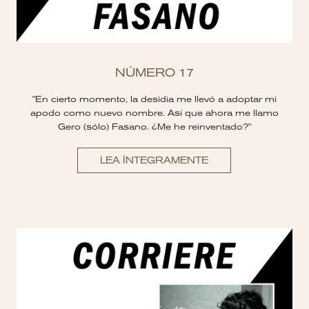
NÚMERO 17
"En cierto momento, la desidia me llevó a adoptar mi
apodo como nuevo nombre. Así que ahora me llamo
Gero (sólo) Fasano. ¿Me he reinventado?"
LEA ÍNTEGRAMENTE