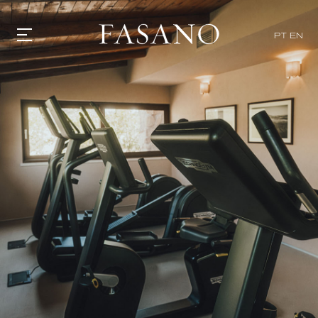
PT
EN
GASTRONOMIA
HOTÉIS
EXPERIENCIAS
EVENTOS
VILLAS
TIENDA | SELEZIONE
DESCUBRIR
WHAT'S COOKING
CORRIERE
HISTORIA
SOSTENIBILIDAD
CONTACTO