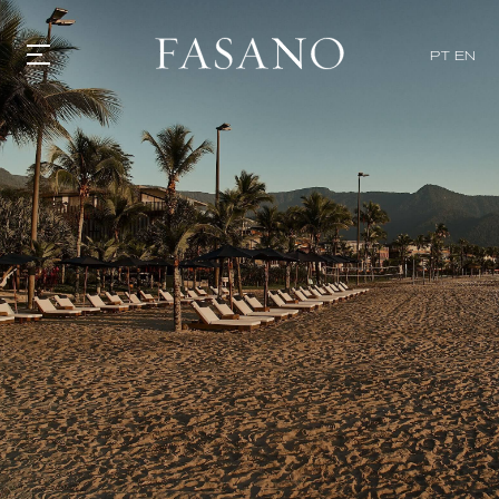
PT
EN
GASTRONOMIA
HOTÉIS
EXPERIENCIAS
EVENTOS
VILLAS
TIENDA | SELEZIONE
DESCUBRIR
WHAT'S COOKING
CORRIERE
HISTORIA
SOSTENIBILIDAD
CONTACTO