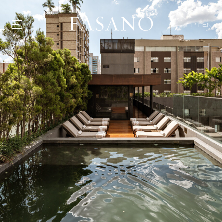
PT
EN
GASTRONOMIA
HOTÉIS
EXPERIENCIAS
EVENTOS
VILLAS
TIENDA | SELEZIONE
DESCUBRIR
WHAT'S COOKING
CORRIERE
HISTORIA
SOSTENIBILIDAD
CONTACTO