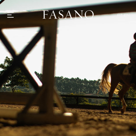
PT
EN
GASTRONOMIA
HOTÉIS
EXPERIENCIAS
EVENTOS
VILLAS
TIENDA | SELEZIONE
DESCUBRIR
WHAT'S COOKING
CORRIERE
HISTORIA
SOSTENIBILIDAD
CONTACTO