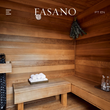
PT
EN
GASTRONOMIA
HOTÉIS
EXPERIENCIAS
EVENTOS
VILLAS
TIENDA | SELEZIONE
DESCUBRIR
WHAT'S COOKING
CORRIERE
HISTORIA
SOSTENIBILIDAD
CONTACTO