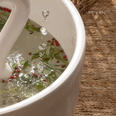
PT
|
EN