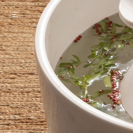
GASTRONOMIA
HOTÉIS
EXPERIENCIAS
EVENTOS
VILLAS
TIENDA | SELEZIONE
DESCUBRIR
WHAT'S COOKING
CORRIERE
HISTORIA
SOSTENIBILIDAD
CONTACTO