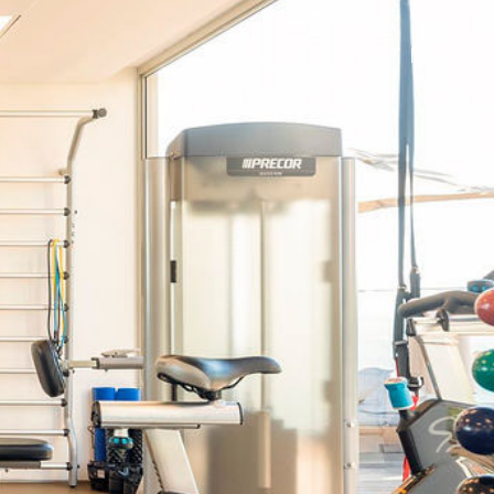
PT
|
EN