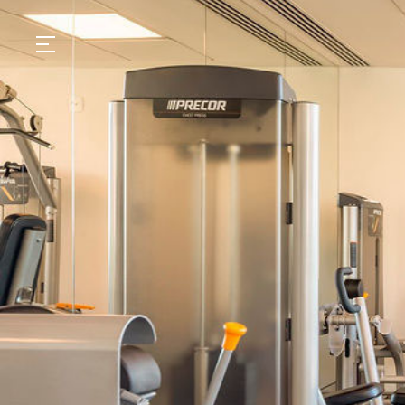
GASTRONOMIA
HOTÉIS
EXPERIENCIAS
EVENTOS
VILLAS
TIENDA | SELEZIONE
DESCUBRIR
WHAT'S COOKING
CORRIERE
HISTORIA
SOSTENIBILIDAD
CONTACTO