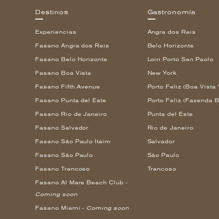
Destinos
Gastronomía
Experiencias
Angra dos Reis
Fasano Angra dos Reis
Belo Horizonte
Fasano Belo Horizonte
Loiri Porto San Paolo
Fasano Boa Vista
New York
Fasano Fifth Avenue
Porto Feliz (Boa Vista 
Fasano Punta del Este
Porto Feliz (Fazenda B
Fasano Rio de Janeiro
Punta del Este
Fasano Salvador
Rio de Janeiro
Fasano São Paulo Itaim
Salvador
Fasano São Paulo
São Paulo
Fasano Trancoso
Trancoso
Fasano Al Mare Beach Club -
Coming soon
Fasano Miami -
Coming soon