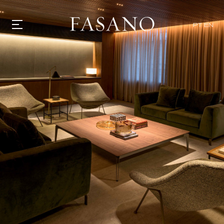
PT
EN
GASTRONOMIA
HOTÉIS
EXPERIENCIAS
EVENTOS
VILLAS
TIENDA | SELEZIONE
DESCUBRIR
WHAT'S COOKING
CORRIERE
HISTORIA
SOSTENIBILIDAD
CONTACTO