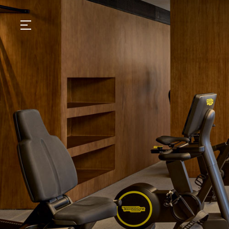
GASTRONOMIA
HOTÉIS
EXPERIENCIAS
EVENTOS
VILLAS
TIENDA | SELEZIONE
DESCUBRIR
WHAT'S COOKING
CORRIERE
HISTORIA
SOSTENIBILIDAD
CONTACTO