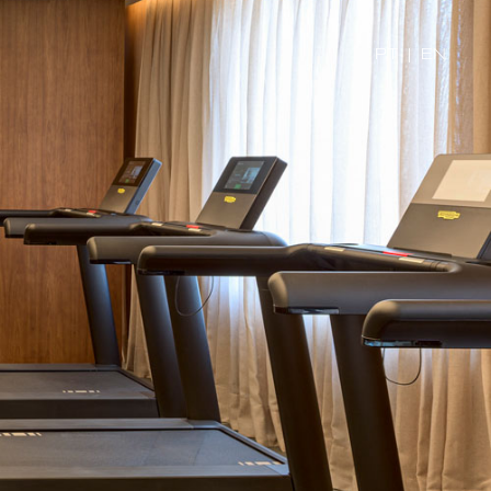
PT
|
EN