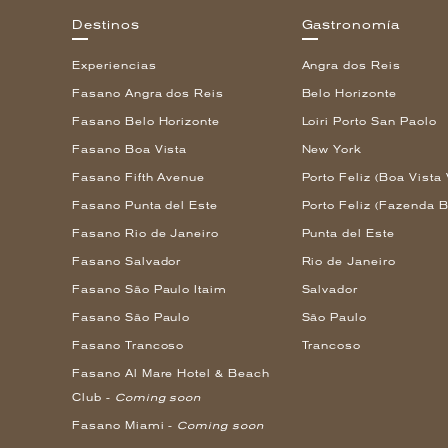
Destinos
Gastronomía
Experiencias
Angra dos Reis
Fasano Angra dos Reis
Belo Horizonte
Fasano Belo Horizonte
Loiri Porto San Paolo
Fasano Boa Vista
New York
Fasano Fifth Avenue
Porto Feliz (Boa Vista 
Fasano Punta del Este
Porto Feliz (Fazenda B
Fasano Rio de Janeiro
Punta del Este
Fasano Salvador
Rio de Janeiro
Fasano São Paulo Itaim
Salvador
Fasano São Paulo
São Paulo
Fasano Trancoso
Trancoso
Fasano Al Mare Hotel & Beach
Club -
Coming soon
Fasano Miami -
Coming soon