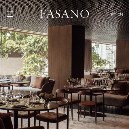
PT
EN
GASTRONOMIA
HOTÉIS
EXPERIENCIAS
EVENTOS
VILLAS
TIENDA | SELEZIONE
DESCUBRIR
WHAT'S COOKING
CORRIERE
HISTORIA
SOSTENIBILIDAD
CONTACTO