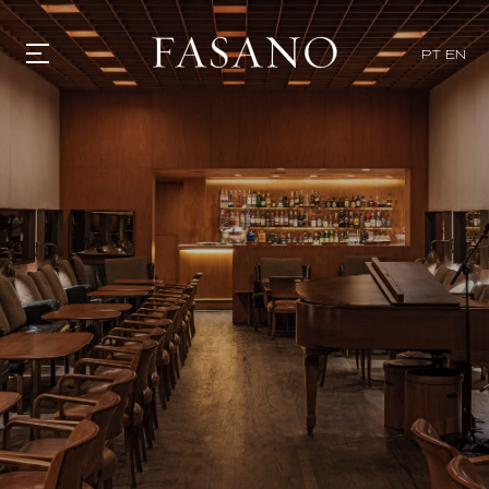
PT
EN
GASTRONOMIA
HOTÉIS
EXPERIENCIAS
EVENTOS
VILLAS
TIENDA | SELEZIONE
DESCUBRIR
WHAT'S COOKING
CORRIERE
HISTORIA
SOSTENIBILIDAD
CONTACTO