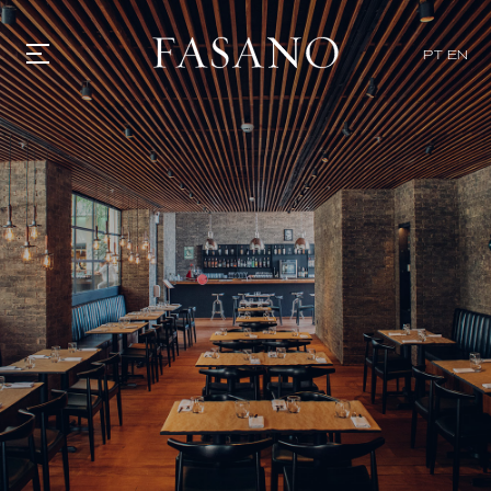
x
PT
EN
GASTRONOMIA
HOTÉIS
EXPERIENCIAS
EVENTOS
VILLAS
TIENDA | SELEZIONE
DESCUBRIR
WHAT'S COOKING
CORRIERE
HISTORIA
SOSTENIBILIDAD
CONTACTO