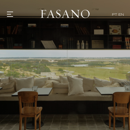
PT
EN
GASTRONOMIA
HOTÉIS
EXPERIENCIAS
EVENTOS
VILLAS
TIENDA | SELEZIONE
DESCUBRIR
WHAT'S COOKING
CORRIERE
HISTORIA
SOSTENIBILIDAD
CONTACTO