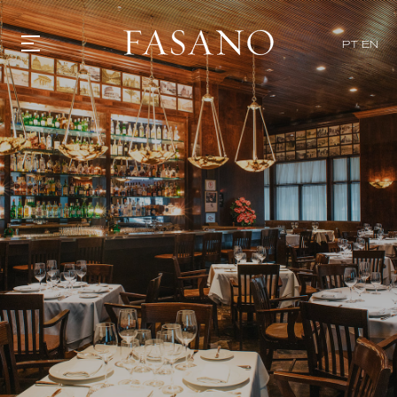
x
PT
EN
GASTRONOMIA
HOTÉIS
EXPERIENCIAS
EVENTOS
VILLAS
TIENDA | SELEZIONE
DESCUBRIR
WHAT'S COOKING
CORRIERE
HISTORIA
SOSTENIBILIDAD
CONTACTO