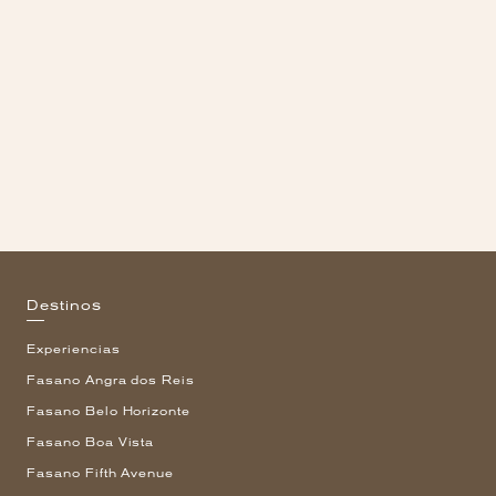
Destinos
Experiencias
Fasano Angra dos Reis
Fasano Belo Horizonte
Fasano Boa Vista
Fasano Fifth Avenue