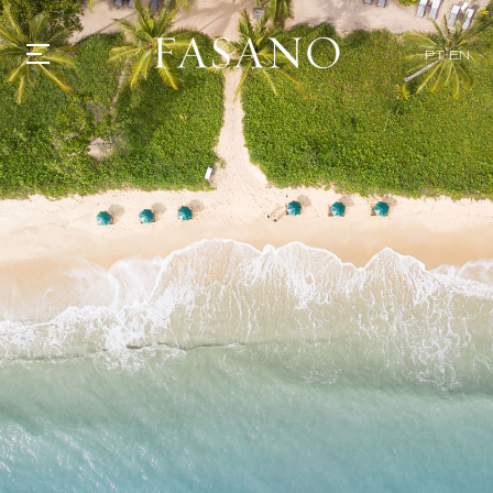
PT
EN
GASTRONOMIA
HOTÉIS
EXPERIENCIAS
EVENTOS
VILLAS
TIENDA | SELEZIONE
DESCUBRIR
WHAT'S COOKING
CORRIERE
HISTORIA
SOSTENIBILIDAD
CONTACTO