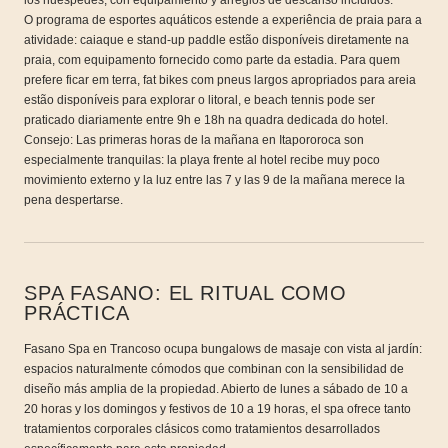
los huéspedes, con equipamiento y arreglos de descanso incluidos.
O programa de esportes aquáticos estende a experiência de praia para a
atividade: caiaque e stand-up paddle estão disponíveis diretamente na
praia, com equipamento fornecido como parte da estadia. Para quem
prefere ficar em terra, fat bikes com pneus largos apropriados para areia
estão disponíveis para explorar o litoral, e beach tennis pode ser
praticado diariamente entre 9h e 18h na quadra dedicada do hotel.
Consejo: Las primeras horas de la mañana en Itapororoca son
especialmente tranquilas: la playa frente al hotel recibe muy poco
movimiento externo y la luz entre las 7 y las 9 de la mañana merece la
pena despertarse.
SPA FASANO: EL RITUAL COMO
PRÁCTICA
Fasano Spa en Trancoso ocupa bungalows de masaje con vista al jardín:
espacios naturalmente cómodos que combinan con la sensibilidad de
diseño más amplia de la propiedad. Abierto de lunes a sábado de 10 a
20 horas y los domingos y festivos de 10 a 19 horas, el spa ofrece tanto
tratamientos corporales clásicos como tratamientos desarrollados