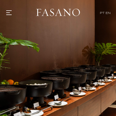
PT
EN
GASTRONOMIA
HOTÉIS
EXPERIENCIAS
EVENTOS
VILLAS
TIENDA | SELEZIONE
DESCUBRIR
WHAT'S COOKING
CORRIERE
HISTORIA
SOSTENIBILIDAD
CONTACTO