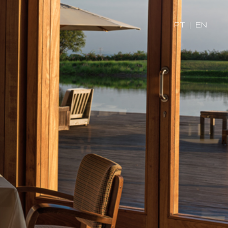
PT
|
EN