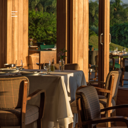
GASTRONOMIA
HOTÉIS
EXPERIENCIAS
EVENTOS
VILLAS
TIENDA | SELEZIONE
DESCUBRIR
WHAT'S COOKING
CORRIERE
HISTORIA
SOSTENIBILIDAD
CONTACTO