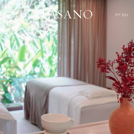
PT
EN
GASTRONOMIA
HOTÉIS
EXPERIENCIAS
EVENTOS
VILLAS
TIENDA | SELEZIONE
DESCUBRIR
WHAT'S COOKING
CORRIERE
HISTORIA
SOSTENIBILIDAD
CONTACTO