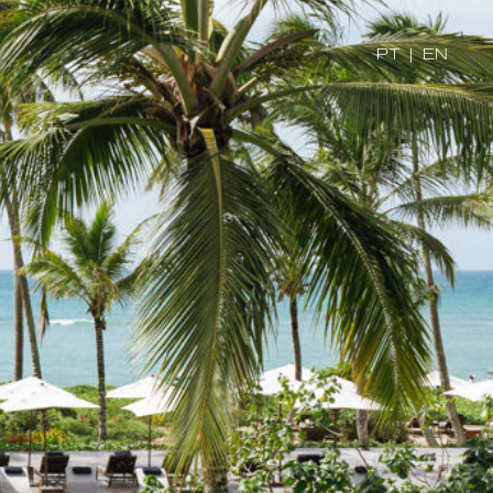
PT
|
EN