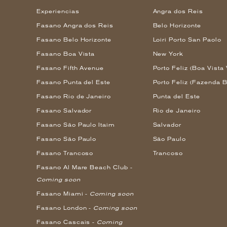
Experiencias
Angra dos Reis
Fasano Angra dos Reis
Belo Horizonte
Fasano Belo Horizonte
Loiri Porto San Paolo
Fasano Boa Vista
New York
Fasano Fifth Avenue
Porto Feliz (Boa Vista 
Fasano Punta del Este
Porto Feliz (Fazenda B
Fasano Rio de Janeiro
Punta del Este
Fasano Salvador
Rio de Janeiro
Fasano São Paulo Itaim
Salvador
Fasano São Paulo
São Paulo
Fasano Trancoso
Trancoso
Fasano Al Mare Beach Club -
Coming soon
Fasano Miami -
Coming soon
Fasano London -
Coming soon
Fasano Cascais -
Coming