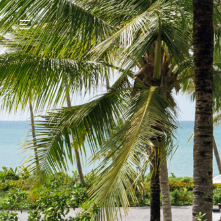
GASTRONOMIA
HOTÉIS
EXPERIENCIAS
EVENTOS
VILLAS
TIENDA | SELEZIONE
DESCUBRIR
WHAT'S COOKING
CORRIERE
HISTORIA
SOSTENIBILIDAD
CONTACTO