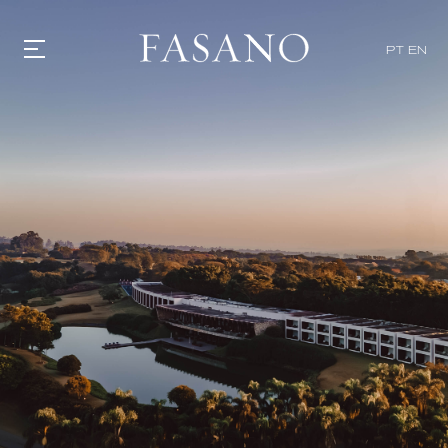
PT
EN
GASTRONOMIA
HOTÉIS
EXPERIENCIAS
EVENTOS
VILLAS
TIENDA | SELEZIONE
DESCUBRIR
WHAT'S COOKING
CORRIERE
HISTORIA
SOSTENIBILIDAD
CONTACTO