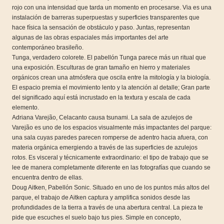
rojo con una intensidad que tarda un momento en procesarse. Via es una
instalación de barreras superpuestas y superficies transparentes que
hace física la sensación de obstáculo y paso. Juntas, representan
algunas de las obras espaciales más importantes del arte
contemporáneo brasileño.
Tunga, verdadero colorete. El pabellón Tunga parece más un ritual que
una exposición. Esculturas de gran tamaño en hierro y materiales
orgánicos crean una atmósfera que oscila entre la mitología y la biología.
El espacio premia el movimiento lento y la atención al detalle; Gran parte
del significado aquí está incrustado en la textura y escala de cada
elemento.
Adriana Varejão, Celacanto causa tsunami. La sala de azulejos de
Varejão es uno de los espacios visualmente más impactantes del parque:
una sala cuyas paredes parecen romperse de adentro hacia afuera, con
materia orgánica emergiendo a través de las superficies de azulejos
rotos. Es visceral y técnicamente extraordinario: el tipo de trabajo que se
lee de manera completamente diferente en las fotografías que cuando se
encuentra dentro de ellas.
Doug Aitken, Pabellón Sonic. Situado en uno de los puntos más altos del
parque, el trabajo de Aitken captura y amplifica sonidos desde las
profundidades de la tierra a través de una abertura central. La pieza te
pide que escuches el suelo bajo tus pies. Simple en concepto,