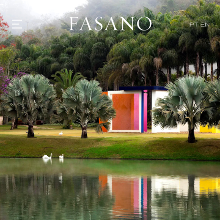
PT
EN
GASTRONOMIA
HOTÉIS
EXPERIENCIAS
EVENTOS
VILLAS
TIENDA | SELEZIONE
DESCUBRIR
WHAT'S COOKING
CORRIERE
HISTORIA
SOSTENIBILIDAD
CONTACTO